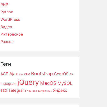
PHP
Python
WordPress
Видео
Интересное
Разное
Теги
Bootstrap
Ajax
ACF
CentOS
amoCRM
Git
jQuery
MacOS
MySQL
Instagram
Telegram
Яндекс
SEO
YouTube
Битрикс24