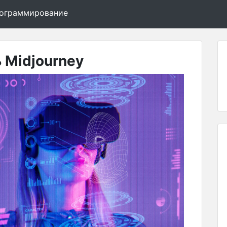
программирование
 Midjourney