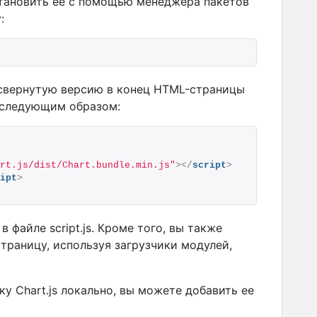
становить ее с помощью менеджера пакетов
:
 свернутую версию в конец HTML-страницы
следующим образом:
rt.js/dist/Chart.bundle.min.js"
>
</
script
>
ipt
>
 файле script.js. Кроме того, вы также
траницу, используя загрузчики модулей,
ку Chart.js локально, вы можете добавить ее