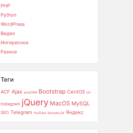
PHP
Python
WordPress
Видео
Интересное
Разное
Теги
Bootstrap
Ajax
ACF
CentOS
amoCRM
Git
jQuery
MacOS
MySQL
Instagram
Telegram
Яндекс
SEO
YouTube
Битрикс24