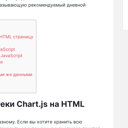
оказывающую рекомендуемый дневной
 HTML страницу
aScript
JavaScript
ых
еми же данными
еки Chart.js на HTML
азному. Если вы хотите хранить всю