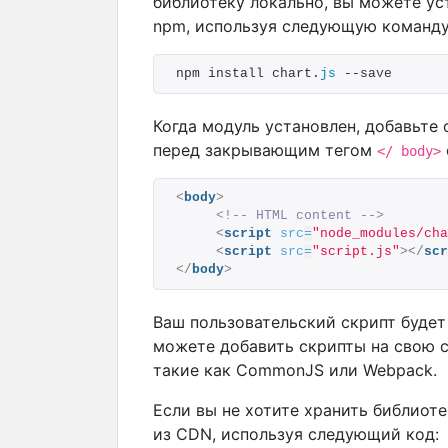
библиотеку локально, вы можете у
npm, используя следующую команду
npm install chart.
js
 --save
Когда модуль установлен, добавьте
перед закрывающим тегом
</ body>
<
body
>
<!-- HTML content -->
<
script
src
=
"node_modules/cha
<
script
src
=
"script.js"
>
</
scr
</
body
>
Ваш пользовательский скрипт будет в
можете добавить скрипты на свою с
такие как CommonJS или Webpack.
Если вы не хотите хранить библиоте
из CDN, используя следующий код: