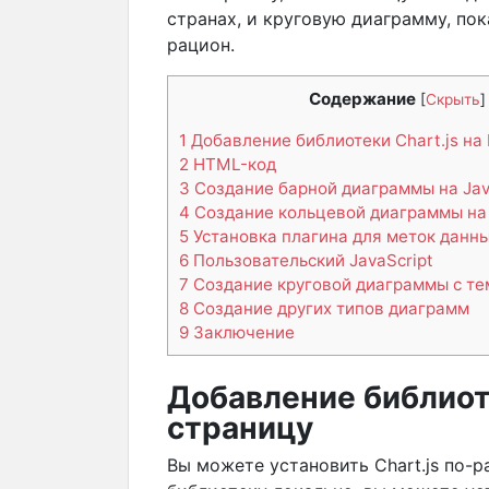
странах, и круговую диаграмму, п
рацион.
Содержание
[
Скрыть
]
1
Добавление библиотеки Chart.js на
2
HTML-код
3
Создание барной диаграммы на Jav
4
Создание кольцевой диаграммы на 
5
Установка плагина для меток данн
6
Пользовательский JavaScript
7
Создание круговой диаграммы с т
8
Создание других типов диаграмм
9
Заключение
Добавление библиот
страницу
Вы можете установить Chart.js по-р