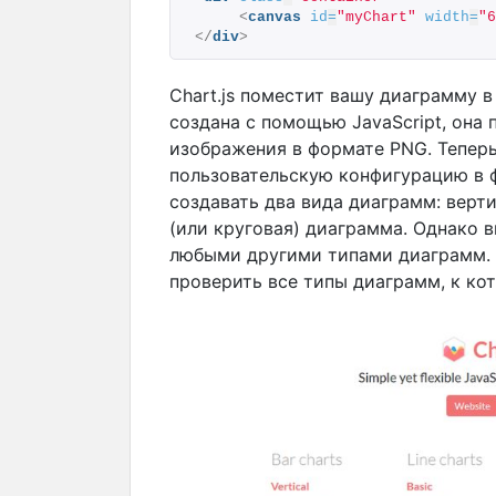
<
canvas
id
=
"myChart"
width
=
"6
</
div
>
Chart.js поместит вашу диаграмму 
создана с помощью JavaScript, она 
изображения в формате PNG. Тепер
пользовательскую конфигурацию в фа
создавать два вида диаграмм: верт
(или круговая) диаграмма. Однако 
любыми другими типами диаграмм. 
проверить все типы диаграмм, к кот