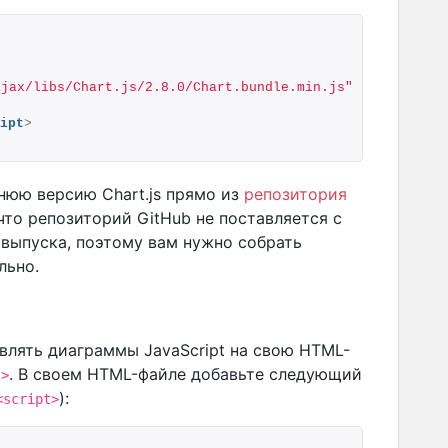
ajax/libs/Chart.js/2.8.0/Chart.bundle.min.js"
>
ipt
>
нюю версию Chart.js прямо из
репозитория
что репозиторий GitHub не поставляется с
выпуска, поэтому вам нужно собрать
льно.
влять диаграммы JavaScript на свою HTML-
. В своем HTML-файле добавьте следующий
s>
):
<script>