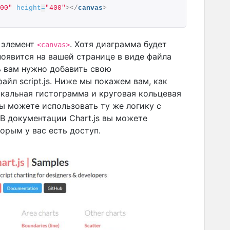
00"
height
=
"400"
>
</
canvas
>
в элемент
. Хотя диаграмма будет
<canvas>
появится на вашей странице в виде файла
ь вам нужно добавить свою
йл script.js. Ниже мы покажем вам, как
икальная гистограмма и круговая кольцевая
вы можете использовать ту же логику с
В документации Chart.js вы можете
орым у вас есть доступ.