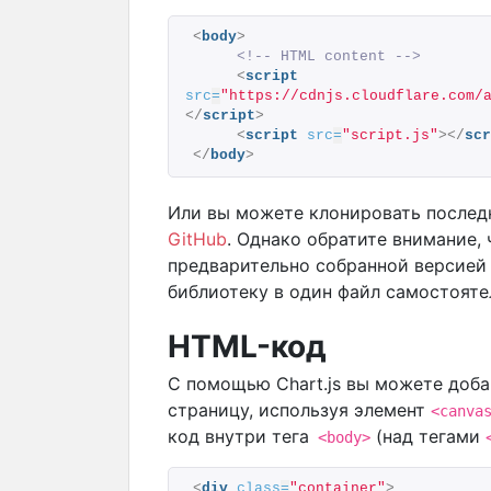
<
body
>
<!-- HTML content -->
<
script
src
=
"https://cdnjs.cloudflare.com/
</
script
>
<
script
src
=
"script.js"
>
</
scr
</
body
>
Или вы можете клонировать послед
GitHub
. Однако обратите внимание, 
предварительно собранной версией 
библиотеку в один файл самостояте
HTML-код
С помощью Chart.js вы можете доба
страницу, используя элемент
<canva
код внутри тега
(над тегами
<body>
<
div
class
=
"container"
>