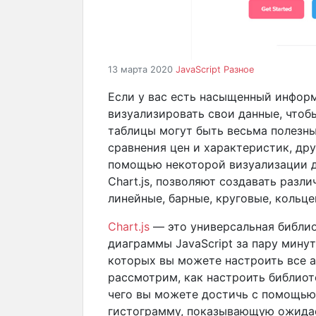
13 марта 2020
JavaScript
Разное
Если у вас есть насыщенный инфор
визуализировать свои данные, чтобы
таблицы могут быть весьма полезны
сравнения цен и характеристик, др
помощью некоторой визуализации да
Chart.js, позволяют создавать разл
линейные, барные, круговые, кольц
Chart.js
— это универсальная библио
диаграммы JavaScript за пару мину
которых вы можете настроить все а
рассмотрим, как настроить библиотек
чего вы можете достичь с помощью
гистограмму, показывающую ожида