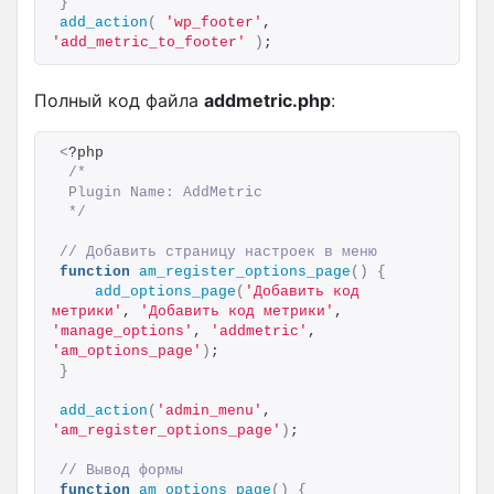
}
add_action
(
'wp_footer'
, 
'add_metric_to_footer'
)
;
Полный код файла
addmetric.php
:
<
?php 
/*
 Plugin Name: AddMetric
 */
// Добавить страницу настроек в меню
function
am_register_options_page
()
{
add_options_page
(
'Добавить код 
метрики'
, 
'Добавить код метрики'
, 
'manage_options'
, 
'addmetric'
, 
'am_options_page'
)
;
}
add_action
(
'admin_menu'
, 
'am_register_options_page'
)
;
// Вывод формы
function
am_options_page
()
{