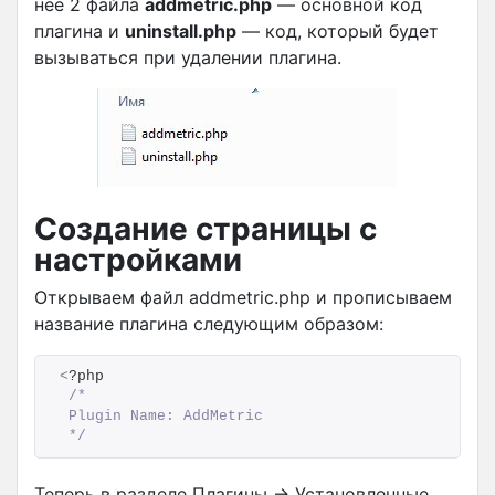
нее 2 файла
addmetric.php
— основной код
плагина и
uninstall.php
— код, который будет
вызываться при удалении плагина.
Создание страницы с
настройками
Открываем файл addmetric.php и прописываем
название плагина следующим образом:
<
?php 
/*
 Plugin Name: AddMetric
 */
Теперь в разделе Плагины → Установленные