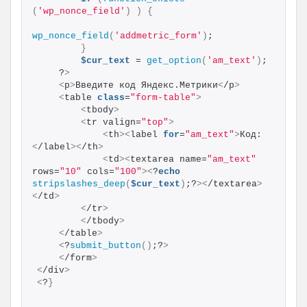
(
'wp_nonce_field'
)
)
{
wp_nonce_field
(
'addmetric_form'
)
; 
}
$cur_text
 = 
get_option
(
'am_text'
)
;
    ?
>
<
p
>
Введите код Яндекс.Метрики
<
/p
>
<
table 
class
=
"form-table"
>
<
tbody
>
<
tr valign=
"top"
>
<
th
><
label 
for
=
"am_text"
>
Код:
<
/label
><
/th
>
<
td
><
textarea name=
"am_text"
rows=
"10"
 cols=
"100"
><
?
echo
stripslashes_deep
(
$cur_text
)
;?
><
/textarea
>
<
/td
>
<
/tr
>
<
/tbody
>
<
/table
>
<
?
submit_button
()
;?
>
<
/form
>
<
/div
>
<
?
}