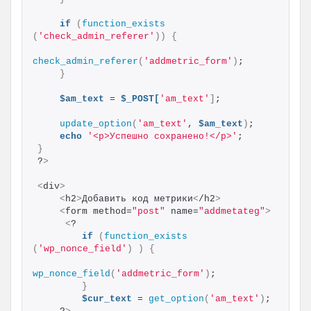
if
(
function_exists
(
'check_admin_referer'
))
{
check_admin_referer
(
'addmetric_form'
)
;
}
$am_text
 = 
$_POST[
'am_text'
]
;
update_option
(
'am_text'
, 
$am_text
)
;
echo
'<p>Успешно сохранено!</p>'
;
}
?
>
<
div
>
<
h2
>
Добавить код метрики
<
/h2
>
<
form method=
"post"
 name=
"addmetateg"
>
<
? 
if
(
function_exists
(
'wp_nonce_field'
)
)
{
wp_nonce_field
(
'addmetric_form'
)
; 
}
$cur_text
 = 
get_option
(
'am_text'
)
;