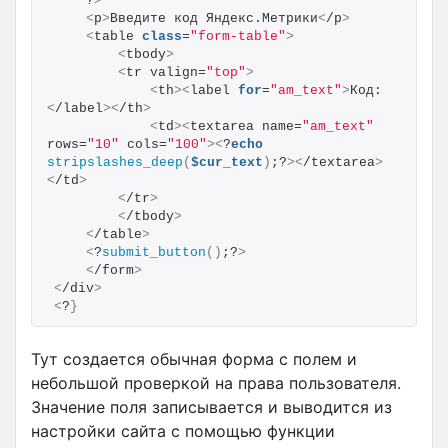
    ?
>
<
p
>
Введите код Яндекс.Метрики
<
/p
>
<
table 
class
=
"form-table"
>
<
tbody
>
<
tr valign=
"top"
>
<
th
><
label 
for
=
"am_text"
>
Код:
<
/label
><
/th
>
<
td
><
textarea name=
"am_text"
rows=
"10"
 cols=
"100"
><
?
echo
stripslashes_deep
(
$cur_text
)
;?
><
/textarea
>
<
/td
>
<
/tr
>
<
/tbody
>
<
/table
>
<
?
submit_button
()
;?
>
<
/form
>
<
/div
>
<
?
}
Тут создается обычная форма с полем и
небольшой проверкой на права пользователя.
Значение поля записывается и выводится из
настройки сайта с помощью функции