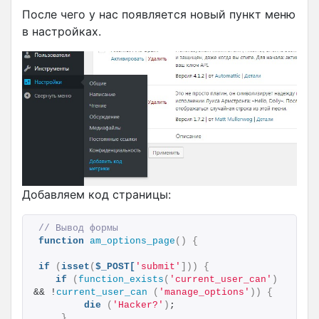
После чего у нас появляется новый пункт меню
в настройках.
Добавляем код страницы:
// Вывод формы
function
am_options_page
()
{
if
(
isset
(
$_POST[
'submit'
]))
{
if
(
function_exists
(
'current_user_can'
)
&& !
current_user_can
(
'manage_options'
))
{
die
(
'Hacker?'
)
;
}