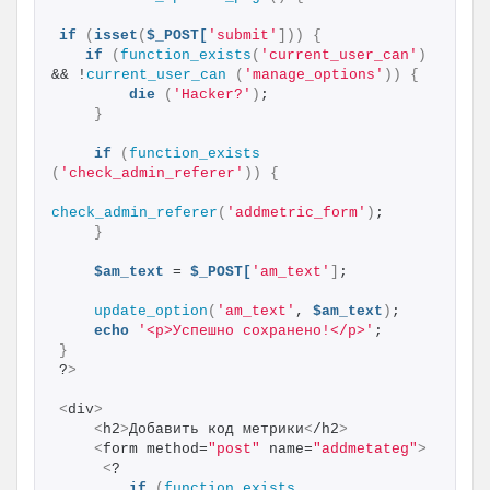
if
(
isset
(
$_POST[
'submit'
]))
{
if
(
function_exists
(
'current_user_can'
)
&& !
current_user_can
(
'manage_options'
))
{
die
(
'Hacker?'
)
;
}
if
(
function_exists
(
'check_admin_referer'
))
{
check_admin_referer
(
'addmetric_form'
)
;
}
$am_text
 = 
$_POST[
'am_text'
]
;
update_option
(
'am_text'
, 
$am_text
)
;
echo
'<p>Успешно сохранено!</p>'
;
}
?
>
<
div
>
<
h2
>
Добавить код метрики
<
/h2
>
<
form method=
"post"
 name=
"addmetateg"
>
<
? 
if
(
function_exists