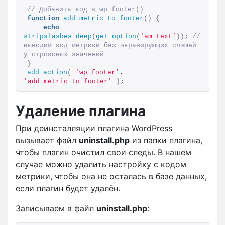
// Добавить код в wp_footer()
function
add_metric_to_footer
()
{
echo
stripslashes_deep
(
get_option
(
'am_text'
))
; 
// 
выводим код метрики без экранирующих слэшей 
у строковых значений 
}
add_action
(
'wp_footer'
, 
'add_metric_to_footer'
)
;
Удаление плагина
При деинсталляции плагина WordPress
вызывает файл
uninstall.php
из папки плагина,
чтобы плагин очистил свои следы. В нашем
случае можно удалить настройку с кодом
метрики, чтобы она не осталась в базе данных,
если плагин будет удалён.
Записываем в файл
uninstall.php
: