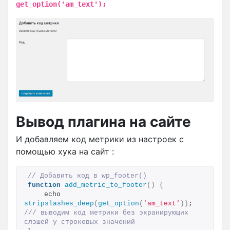
get_option('am_text');
Вывод плагина на сайте
И добавляем код метрики из настроек с
помощью хука на сайт :
// Добавить код в wp_footer()
function
add_metric_to_footer
()
{
    echo 
stripslashes_deep
(
get_option
(
'am_text'
))
; 
/// выводим код метрики без экранирующих 
слэшей у строковых значений 