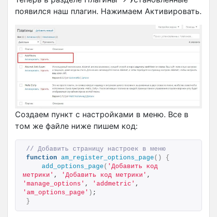
появился наш плагин. Нажимаем Активировать.
Создаем пункт с настройками в меню. Все в
том же файле ниже пишем код:
// Добавить страницу настроек в меню
function
am_register_options_page
()
{
add_options_page
(
'Добавить код 
метрики'
, 
'Добавить код метрики'
, 
'manage_options'
, 
'addmetric'
, 
'am_options_page'
)
;
}